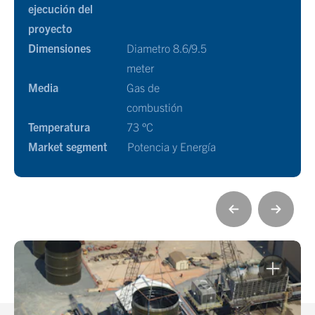
ejecución del
proyecto
Dimensiones
Diametro 8.6/9.5
meter
Media
Gas de
combustión
Temperatura
73 °C
Market segment
Potencia y Energía