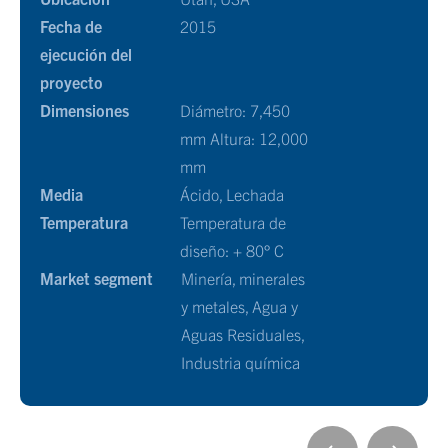
Fecha de
2015
ejecución del
proyecto
Dimensiones
Diámetro: 7,450
mm Altura: 12,000
mm
Media
Ácido, Lechada
Temperatura
Temperatura de
diseño: + 80° C
Market segment
Minería, minerales
y metales, Agua y
Aguas Residuales,
Industria química