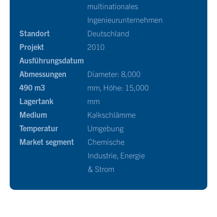
multinationales
Ingenieurunternehmen
Standort
Deutschland
Projekt
2010
Ausführungsdatum
Abmessungen
Diameter: 8,000
490 m3
mm, Höhe: 15,000
Lagertank
mm
Medium
Kalkschlämme
Temperatur
Umgebung
Market segment
Chemische
Industrie, Energie
& Strom