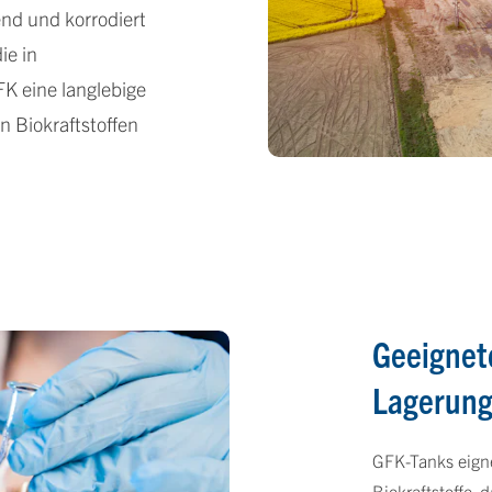
end und korrodiert
ie in
FK eine langlebige
n Biokraftstoffen
Geeignete
Lagerung
GFK-Tanks eigne
Biokraftstoffe, d