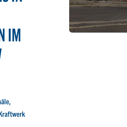
N IM
W
äle,
 Kraftwerk