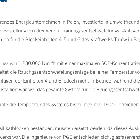
rendes Energieunternehmen in Polen, investierte in umweltfreund
 die Bestellung von drei neuen „Rauchgasentschwefelungs“-Anlagen
en für die Blockeinheiten 4, 5 und 6 des Kraftwerks Turów in Bog
fluss von 1.280.000 Nm³/h mit einer maximalen SO2-Konzentratio
 arbeitet die Rauchgasentschwefelungsanlage bei einer Temperatur
en der Einheiten 4 und 6 jedoch nicht in Betrieb; während diese
nstalliert war, war das gesamte System für die Rauchgasentschwefe
nnte die Temperatur des Systems bis zu maximal 160 °C erreichen 
silikatblöcken bestanden, mussten ersetzt werden, da dieses Auskl
rks war. Die Ingenieure von PGE entschieden sich, glasfaserverst